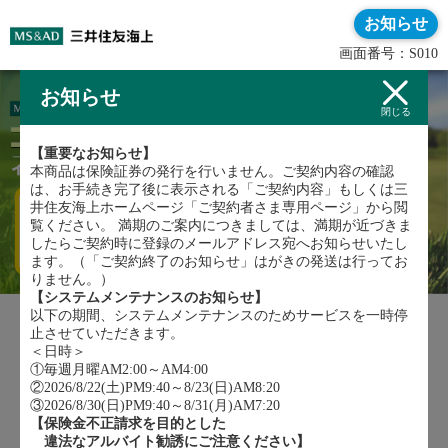
お知らせ
画面番号：S010
お知らせ
閉じる
【重要なお知らせ】
本商品は保険証券の発行を行いません。ご契約内容の確認
は、お手続き完了後に表示される「ご契約内容」もしくは三
井住友海上ホームページ「ご契約者さま専用ページ」から閲
覧ください。 満期のご案内につきましては、満期が近づきま
したらご契約時に登録のメールアドレス宛へお知らせいたし
ます。（「ご契約終了のお知らせ」はがきの発送は行ってお
りません。）
【システムメンテナンスのお知らせ】
以下の期間、システムメンテナンスのためサービスを一時停
止させていただきます。
＜日時＞
①毎週月曜AM2:00～AM4:00
お申込みはこちら
②2026/8/22(土)PM9:40～8/23(日)AM8:20
③2026/8/30(日)PM9:40～8/31(月)AM7:20
【保険金不正請求を目的とした
違法なアルバイト勧誘にご注意ください】