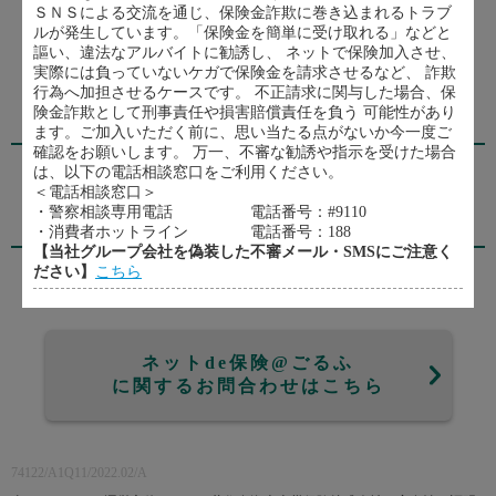
ＳＮＳによる交流を通じ、保険金詐欺に巻き込まれるトラブ
契約内容の確認
ルが発生しています。「保険金を簡単に受け取れる」などと
謳い、違法なアルバイトに勧誘し、 ネットで保険加入させ、
実際には負っていないケガで保険金を請求させるなど、 詐欺
行為へ加担させるケースです。 不正請求に関与した場合、保
険金詐欺として刑事責任や損害賠償責任を負う 可能性があり
代理店・扱者
ます。ご加入いただく前に、思い当たる点がないか今一度ご
確認をお願いします。 万一、不審な勧誘や指示を受けた場合
ＴＲＭ株式会社
は、以下の電話相談窓口をご利用ください。
0942-22-6839
＜電話相談窓口＞
・警察相談専用電話 電話番号：#9110
引受保険会社
・消費者ホットライン 電話番号：188
【当社グループ会社を偽装した不審メール・SMSにご注意く
ださい】
こちら
三井住友海上火災保険株式会社
ネットde保険@ごるふ
に関するお問合わせはこちら
74122/A1Q11/2022.02/A