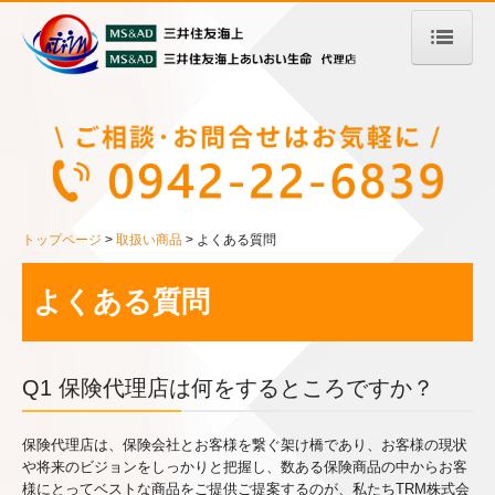
トップページ
私たちの強み
SDGsの取り組み
トップページ
取扱い商品
よくある質問
取扱い商品
よくある質問
よくある質問
Q1 保険代理店は何をするところですか？
お客様の声
保険代理店は、保険会社とお客様を繋ぐ架け橋であり、お客様の現状
会社案内
や将来のビジョンをしっかりと把握し、数ある保険商品の中からお客
様にとってベストな商品をご提供ご提案するのが、私たちTRM株式会