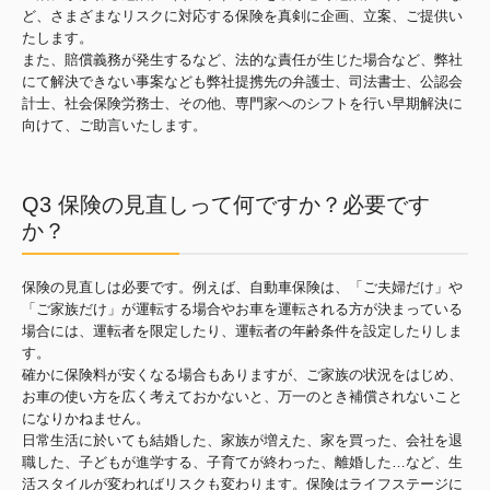
ど、さまざまなリスクに対応する保険を真剣に企画、立案、ご提供い
たします。
また、賠償義務が発生するなど、法的な責任が生じた場合など、弊社
にて解決できない事案なども弊社提携先の弁護士、司法書士、公認会
計士、社会保険労務士、その他、専門家へのシフトを行い早期解決に
向けて、ご助言いたします。
Q3 保険の見直しって何ですか？必要です
か？
保険の見直しは必要です。例えば、自動車保険は、「ご夫婦だけ」や
「ご家族だけ」が運転する場合やお車を運転される方が決まっている
場合には、運転者を限定したり、運転者の年齢条件を設定したりしま
す。
確かに保険料が安くなる場合もありますが、ご家族の状況をはじめ、
お車の使い方を広く考えておかないと、万一のとき補償されないこと
になりかねません。
日常生活に於いても結婚した、家族が増えた、家を買った、会社を退
職した、子どもが進学する、子育てが終わった、離婚した…など、生
活スタイルが変わればリスクも変わります。保険はライフステージに